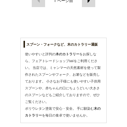
1
ページ目
スプーン・フォークなど、木のカトラリー通販
使いやすいと評判の
木のカトラリー
をお探しな
ら、フェアトレードショップsaiをご利用くださ
い。 当店では、ミャンマーの天然素材を使って製
作された
スプーン
や
フォーク
、
お箸
などを販売し
ております。 小さなお子様にも使いやすい
子供用
スプーンや、赤ちゃんの口にちょうどいい大きさ
のスプーンなどもご紹介しておりますので、ぜひ
ご覧ください。
ポリウレタン塗装で安心・安全。 手に馴染む
木の
カトラリー
を毎日の食卓で使いませんか。