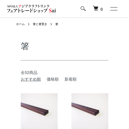
0
ホーム
箸と箸置き
箸
箸
全52商品
おすすめ順
価格順
新着順