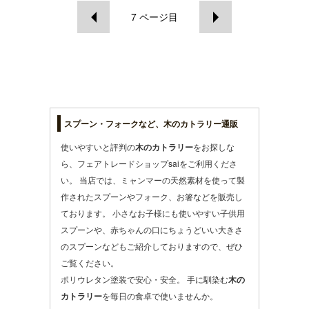
7
ページ目
スプーン・フォークなど、木のカトラリー通販
使いやすいと評判の
木のカトラリー
をお探しな
ら、フェアトレードショップsaiをご利用くださ
い。 当店では、ミャンマーの天然素材を使って製
作された
スプーン
や
フォーク
、
お箸
などを販売し
ております。 小さなお子様にも使いやすい
子供用
スプーンや、赤ちゃんの口にちょうどいい大きさ
のスプーンなどもご紹介しておりますので、ぜひ
ご覧ください。
ポリウレタン塗装で安心・安全。 手に馴染む
木の
カトラリー
を毎日の食卓で使いませんか。