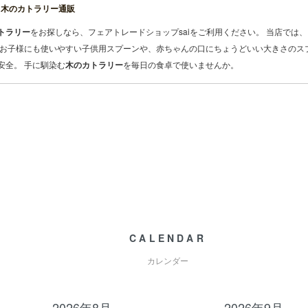
、木のカトラリー通販
トラリー
をお探しなら、フェアトレードショップsaiをご利用ください。 当店では
なお子様にも使いやすい
子供用
スプーンや、赤ちゃんの口にちょうどいい大きさのス
安全。 手に馴染む
木のカトラリー
を毎日の食卓で使いませんか。
CALENDAR
カレンダー
2026年8月
2026年9月