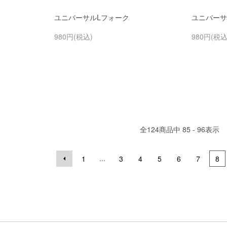
ユニバーサルLフォーク
ユニバーサ
980円(税込)
980円(税込
全
124
商品中
85 - 96
表示
...
1
3
4
5
6
7
8