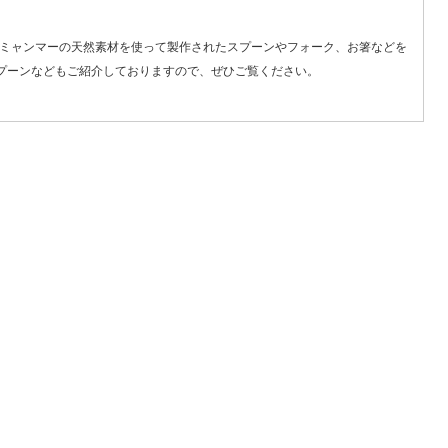
、ミャンマーの天然素材を使って製作された
スプーン
や
フォーク
、
お箸
などを
プーンなどもご紹介しておりますので、ぜひご覧ください。