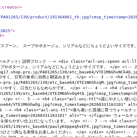
:creator
>
/PA01265/139/product/191364061_th.jpg?cmsp_timestamp=202
93825
"
>
k
>
スプーン。 スープやポタージュ、シリアルなどにちょうどよいサイズです。 
ルナット）説明ブロック --> <div class="acl-uni-spoon acl-
ープやポタージュ、シリアルなどにちょうどよいサイズです。 </p> <!-- 2 --> 
mg17.shop-pro.jp/PA01265/139/etc_base64/VTE1M6GhvNCk4Q.j
日常の食卓に自然と馴染みます。 </p> <!-- 3 --> <h4 class="
op-pro.jp/PA01265/139/etc_base64/VTE1NKGhsqM.jpg?cmsp_
当たりもなめらかです。 </p> <!-- 4 --> <h4 class="acl-u
PA01265/139/etc_base64/VTE1M6GhvOq4tQ.jpg?cmsp_timest
-- 5 --> <h4 class="acl-uni-ttl">器にやさしい使い心地</h4
tc_base64/VTE1M6GhwOg.jpg?cmsp_timestamp=20260331163
<h4 class="acl-uni-ttl">落ち着いた質感に育つウォールナット</h4>
.jpg?cmsp_timestamp=20260331163101" alt=""> </fi
上げになっています。 </p> <!-- 7 --> <h4 class="acl-u
PA01265/139/etc_base64/paulyKXppeqhvEFX.jpg?cmsp_times
異なる表情をお楽しみください。 </p> </div> </div><!-- /.acl-