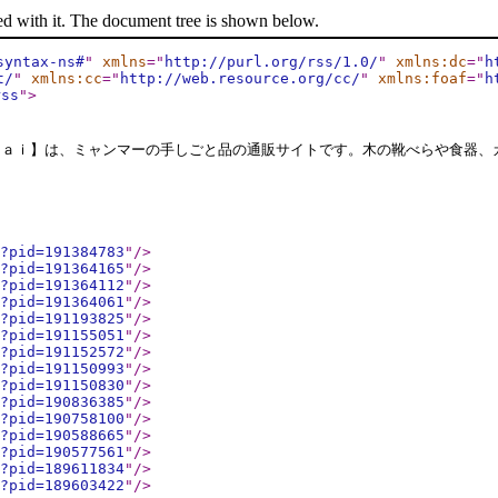
ed with it. The document tree is shown below.
syntax-ns#
"
xmlns
="
http://purl.org/rss/1.0/
"
xmlns:dc
="
h
t/
"
xmlns:cc
="
http://web.resource.org/cc/
"
xmlns:foaf
="
h
rss
"
>
Ｓａｉ】は、ミャンマーの手しごと品の通販サイトです。木の靴べらや食器、
?pid=191384783
"
/>
?pid=191364165
"
/>
?pid=191364112
"
/>
?pid=191364061
"
/>
?pid=191193825
"
/>
?pid=191155051
"
/>
?pid=191152572
"
/>
?pid=191150993
"
/>
?pid=191150830
"
/>
?pid=190836385
"
/>
?pid=190758100
"
/>
?pid=190588665
"
/>
?pid=190577561
"
/>
?pid=189611834
"
/>
?pid=189603422
"
/>