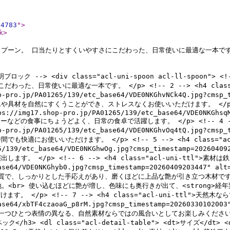
84783
"
>
k
>
スプーン。 口当たりとすくいやすさにこだわった、日常使いに最適な一本で
ック --> <div class="acl-uni-spoon acl-ll-spoon">
った、日常使いに最適な一本です。 </p> <!-- 2 --> <h4 class="
op-pro.jp/PA01265/139/etc_base64/VDE0NKGhvNCk4Q.jpg?cms
を自然にすくうことができ、ストレスなくお使いいただけます。 </p> <!-- 3 
ps://img17.shop-pro.jp/PA01265/139/etc_base64/VDE0NKGhsq
どの食事にちょうどよく、日常の食卓で活躍します。 </p> <!-- 4 --> <h4
op-pro.jp/PA01265/139/etc_base64/VDE0NKGhvOq4tQ.jpg?cms
お使いいただけます。 </p> <!-- 5 --> <h4 class="acl-uni
1265/139/etc_base64/VDE0NKGhwOg.jpg?cmsp_timestamp=20
/p> <!-- 6 --> <h4 class="acl-uni-ttl">素材は鉄刀木（た
c_base64/VDE0NKGhyb0.jpg?cmsp_timestamp=202604092034
密な木質で、しっかりとした手応えがあり、磨くほどに上品な艶が引き立つ木材で
。<br> 使い込むほどに艶が増し、色味にも奥行きが出て、<strong>経年
 <!-- 7 --> <h4 class="acl-uni-ttl">天然木ならではの個性
c_base64/xbTF4czaoaG_p8rM.jpg?cmsp_timestamp=20260330
つひとつ表情の異なる、自然素材ならではの風合いとしてお楽しみください。 </p> <
ペック</h3> <dl class="acl-detail-table"> <dt>サイズ</dt> <