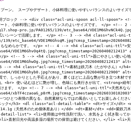
スプーン。 スープやデザート、小鉢料理に使いやすいバランスのよいサイズで
ロック --> <div class="acl-uni-spoon acl-ll-spoon
ザート、小鉢料理に使いやすいバランスのよいサイズです。 </p> <!-- 2 --> <
g17.shop-pro.jp/PA01265/139/etc_base64/VDE1M6GhvNCk4Q.jp
活躍します。 </p> <!-- 3 --> <h4 class="acl-uni-ttl
1265/139/etc_base64/VDE1M6GhsqM.jpg?cmsp_timestamp=20
。 </p> <!-- 4 --> <h4 class="acl-uni-ttl">安定感のあ
tc_base64/VDE1M6GhvOq4tQ.jpg?cmsp_timestamp=20260408
 5 --> <h4 class="acl-uni-ttl">器にやさしい使い心地</h4> 
tc_base64/VDE1M6GhwOg.jpg?cmsp_timestamp=20260408212
<h4 class="acl-uni-ttl">素材は鉄刀木（たがやさん）</h4> <fig
c_base64/VDE1M6Ghyb0.jpg?cmsp_timestamp=202604082129
密な木質で、しっかりとした手応えがあり、磨くほどに上品な艶が引き立つ木材で
。<br> 使い込むほどに艶が増し、色味にも奥行きが出て、<strong>経年
 <!-- 7 --> <h4 class="acl-uni-ttl">天然木ならではの個性
c_base64/xbTF4czaoaG_p8rM.jpg?cmsp_timestamp=20260330
つひとつ表情の異なる、自然素材ならではの風合いとしてお楽しみください。 </p> <
ペック</h3> <dl class="acl-detail-table"> <dt>サイズ</dt> <
 <dd>約14.1g（天然木のため個体差あり）</dd> <dt>素材</dt> <dd>
s="acl-detail-list"> <li>使用後は中性洗剤で洗い、水気をよく拭
li>直射日光や高温多湿の場所での保管は避けてください。</li> <li>天