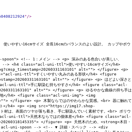
60408212924
"
/>
使いやすい16cmサイズ 全長16cmのバランスのよい設計。 カップやボウ
ll-spoon"> <!-- 1：メイン --> <p> 深みのある色合いが美しい、
<h4 class="acl-uni-ttl">使いやすい16cmサイズ</h4>
pg?cmsp_timestamp=20260331163101" alt=""> </figure> <p>
acl-uni-ttl">すくいやすい丸みのある形状</h4> <figure
timestamp=20260331163101" alt=""> </figure> <p> ほどよい深さと
ni-ttl">手に馴染む持ちやすさ</h4> <figure class="acl-
amp=20260331163101" alt=""> </figure> <p> ゆるやかな曲線の持ち手は
> <figure class="acl-uni-img"> <img
101" alt=""> </figure> <p> 木製ならではのやわらかな質感。<br> 器に触れて
 <p> <img src="https://img17.shop-
gure> ウォールナット材は、表面のツヤが落ち着き、手に馴染んでいく素材です。<br> ポリウ
ni-ttl">天然木ならではの個体差</h4> <figure class="acl-
tamp=20260318145335"> </figure> <p> 天然木のため、<strong>木目・
uni-spoon --> <!-- ▼ 詳細・スペック --> <div