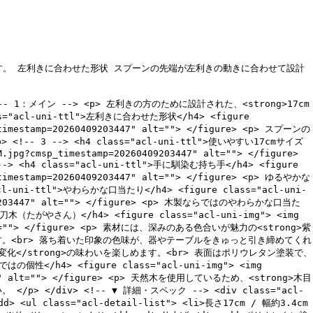
す。 左利きに合わせた形状 スプーンの先端が左利きの動きに合わせて設計
 <!-- 1：メイン --> <p> 左利きの方のために設計された、<strong>17cm
acl-uni-ttl">左利きに合わせた形状</h4> <figure
p_timestamp=20260409203447" alt=""> </figure> <p> スプーンの
--> <h4 class="acl-uni-ttl">使いやすい17cmサイズ
M.jpg?cmsp_timestamp=20260409203447" alt=""> </figure>
 class="acl-uni-ttl">手に馴染む持ち手</h4> <figure
p_timestamp=20260409203447" alt=""> </figure> <p> ゆるやかな
-ttl">やわらかな口当たり</h4> <figure class="acl-uni-
260409203447" alt=""> </figure> <p> 木製ならではのやわらかな口当た
がやさん）</h4> <figure class="acl-uni-img"> <img
47" alt=""> </figure> <p> 素材には、深みのある色合いが魅力の<strong>紫
す。<br> 落ち着いた印象の色味が、器やテーブルをきゅっと引き締めてくれ
変化</strong>の味わいを楽しめます。<br> 表面はポリウレタン塗装で、
</h4> <figure class="acl-uni-img"> <img
102003" alt=""> </figure> <p> 天然木を使用しているため、<strong>木目
/div> <!-- ▼ 詳細・スペック --> <div class="acl-
dd> <ul class="acl-detail-list"> <li>長さ17cm / 幅約3.4cm