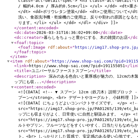
class="acl-detail-spec"> <h3 class="acl-detail
/ 幅約4.0cm / 厚み約0.5cm</li> </ul> </dd> <
</dt> <dd>ポリウレタン塗装</dd> <dt>ご使用について</d
洗い、食器洗浄機・乾燥機のご使用は、反りや割れの原因となるためお
ります。</li> </ul> </dd> </dl> </div> ]]>
</content:encoded
>
<dc:date
>
2026-03-31T16:36:02+09:00
</dc:date
>
<dc:creator
>
暮らしをちょっと豊かにする、木の雑貨のお店
</dc
<foaf:topic
>
<foaf:Image
rdf:about
="
https://img17.shop-pro.jp
</foaf:topic
>
</item
>
<item
rdf:about
="
https://www.shop-sai.com/?pid=1911
<link
>
https://www.shop-sai.com/?pid=191155051
</lin
<title
>
ユニバーサルファーストスプーン
</title
>
<description
>
深みのある色合いと重厚感が魅力の、12cmの木製
ップにも収...
</description
>
<content:encoded
>
<![CDATA[ <!-- ▼ スプーン 12cm（鉄刀木）説明ブロック -->
プーン</strong>。<br> デザートやヨーグルト、小鉢料理 ]]
<![CDATA[ にちょうどよいコンパクトサイズです。 </p> <!-- 2 -
src="https://img17.shop-pro.jp/PA01265/139/et
ップにも収まりがよく、日常使いに自然と馴染みます。 </p> <!-- 3 --
src="https://img17.shop-pro.jp/PA01265/139/e
ルトやプリン、フルーツなどをすくいやすく、口当たりもなめらかです。 </p> 
src="https://img17.shop-pro.jp/PA01265/139/e
ト。<br> しっかりとした質感で、安定感のある使い心地です。 </p> <!--