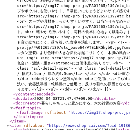
<![CDATA[ 料理など幅広く使える万能サイズです。 </p> <!-- 2 -
src="https://img17.shop-pro.jp/PA01265/139/et
プやボウルにも使いやすく、日常使いにちょうどよいサイズ感です。 </p> <!
src="https://img17.shop-pro.jp/PA01265/139/e
<br> スープや具材をしっかりすくいやすく、口当たりもなめらかです。 </p>
src="https://img17.shop-pro.jp/PA01265/139/e
ト。<br> 軽やかで扱いやすく、毎日の食卓に心地よく馴染みます。 </p> <
src="https://img17.shop-pro.jp/PA01265/139/e
も音が立ちにくく、落ち着いた食卓を演出します。 </p> <!-- 6 --> 
pro.jp/PA01265/139/etc_base64/VTE1NKGhyb0
レタン塗装により色味の大きな変化は起こりにくく、木肌の風合いを保ちやすい仕
uni-img"> <img src="https://img17.shop-pro.jp/
色合い・濃淡・重さ</strong>には個体差があります。<br> 一つひとつ
class="acl-detail-spec"> <h3 class="acl-detail
/ 幅約3.1cm / 厚み約0.5cm</li> </ul> </dd> <
</dt> <dd>ポリウレタン塗装</dd> <dt>ご使用について</d
洗い、食器洗浄機・乾燥機のご使用は、反りや割れの原因となるためお
ります。</li> </ul> </dd> </dl> </div> ]]>
</content:encoded
>
<dc:date
>
2026-04-08T21:47:47+09:00
</dc:date
>
<dc:creator
>
暮らしをちょっと豊かにする、木の雑貨のお店
</dc
<foaf:topic
>
<foaf:Image
rdf:about
="
https://img17.shop-pro.jp
</foaf:topic
>
</item
>
<item
rdf:about
="
https://www.shop-sai.com/?pid=1913
<link
>
https://www.shop-sai.com/?pid=191364061
</lin