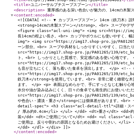
<title
>
ユニバーサルプチスープスプーン
</title
>
<description
>
重厚感のある深い色合いが魅力の、14cmの木製
<content:encoded
>
<![CDATA[ <!-- ▼ カップスープスプーン 14cm（鉄刀木）説明ブ
<strong>14cmの木製スプーン</strong>。<br> スープやデ
<figure class="acl-uni-img"> <img src=https://im
長14cmの程よい長さ。<br> カップやボウルにも使いやすく、幅広いシーンで
img"> <img src="https://img17.shop-pro.jp/PA0
ーン部分。<br> スープや具材をしっかりすくいやすく、口当たりもなめらかです
src="https://img17.shop-pro.jp/PA01265/139/e
ト。<br> しっかりとした質感で、安定感のある使い心地です。 </p> <!--
src="https://img17.shop-pro.jp/PA01265/139/e
も音が立ちにくく、落ち着いた食卓を演出します。 </p> <!-- 6 --> 
src="https://img17.shop-pro.jp/PA01265/139/et
鉄刀木</strong>を使用しています。<br> 非常に硬く緻
ます。 </p> <p> 表面はなめらかで、手にすっとなじむ触り心地
水分や油が染み込みにくく、日々の食卓でも衛生的にお使いいただけます。 </p>
src="https://img17.shop-pro.jp/PA01265/139/et
や色合い・濃淡・重さ</strong>には個体差があります。<br> 一
detail-spec"> <h3 class="acl-detail-ttl">詳細・ス
/ 厚み約0.4cm</li> </ul> </dd> <dt>重さ</dt>
装</dd> <dt>ご使用について</dt> <dd> <ul clas
ご使用は、反りや割れの原因となるためお避けください。</li> <
</dd> </dl> </div> ]]>
</content:encoded
>