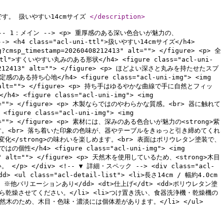
す。 扱いやすい14cmサイズ
</description
>
"> <!-- 1：メイン --> <p> 重厚感のある深い色合いが魅力の、
h4 class="acl-uni-ttl">扱いやすい14cmサイズ</h4>
g?cmsp_timestamp=20260408212413" alt=""> </figure> <p> 全
">すくいやすい丸みのある形状</h4> <figure class="acl-uni-
260408212413" alt=""> </figure> <p> ほどよい深さと丸みを持たせたスプ
る持ち心地</h4> <figure class="acl-uni-img"> <img
212413" alt=""> </figure> <p> 持ち手はゆるやかな曲線で手に自然とフィッ
<figure class="acl-uni-img"> <img
413" alt=""> </figure> <p> 木製ならではのやわらかな質感。<br> 器に触れて
ure class="acl-uni-img"> <img
00" alt=""> </figure> <p> 素材には、深みのある色合いが魅力の<strong>紫
す。<br> 落ち着いた印象の色味が、器やテーブルをきゅっと引き締めてくれ
変化</strong>の味わいを楽しめます。<br> 表面はポリウレタン塗装で、
</h4> <figure class="acl-uni-img"> <img
102003" alt=""> </figure> <p> 天然木を使用しているため、<strong>木目
/div> <!-- ▼ 詳細・スペック --> <div class="acl-
dd> <ul class="acl-detail-list"> <li>長さ14cm / 幅約4.0cm
紫鉄刀木 ※他バリエーションあり</dd> <dt>仕上げ</dt> <dd>ポリウレタン塗
き取ってから乾燥させてください。</li> <li>つけ置き洗い、食器洗浄機・乾燥機の
然木のため、木目・色味・濃淡には個体差があります。</li> </ul>