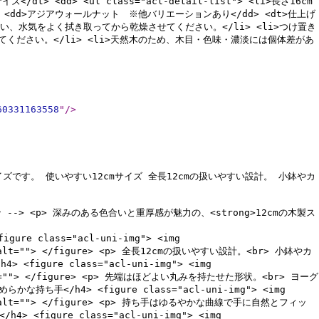
サイズ</dt> <dd> <ul class="acl-detail-list"> <li>長さ16cm
</dt> <dd>アジアウォールナット ※他バリエーションあり</dd> <dt>仕上げ
は中性洗剤で洗い、水気をよく拭き取ってから乾燥させてください。</li> <li>つけ置き
ください。</li> <li>天然木のため、木目・色味・濃淡には個体差があ
60331163558
"
/>
です。 使いやすい12cmサイズ 全長12cmの扱いやすい設計。 小鉢やカ
1：メイン --> <p> 深みのある色合いと重厚感が魅力の、<strong>12cmの木製ス
re class="acl-uni-img"> <img
3230" alt=""> </figure> <p> 全長12cmの扱いやすい設計。<br> 小鉢やカ
igure class="acl-uni-img"> <img
230" alt=""> </figure> <p> 先端はほどよい丸みを持たせた形状。<br> ヨーグ
ち手</h4> <figure class="acl-uni-img"> <img
113230" alt=""> </figure> <p> 持ち手はゆるやかな曲線で手に自然とフィッ
<figure class="acl-uni-img"> <img