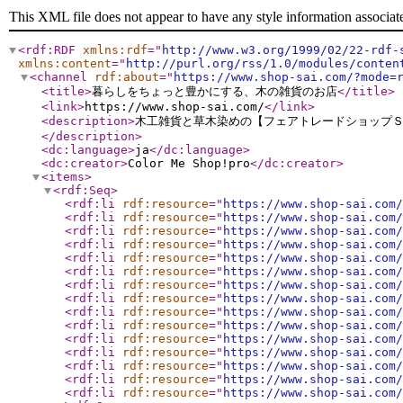
This XML file does not appear to have any style information associat
<rdf:RDF
xmlns:rdf
="
http://www.w3.org/1999/02/22-rdf-
xmlns:content
="
http://purl.org/rss/1.0/modules/conten
<channel
rdf:about
="
https://www.shop-sai.com/?mode=
<title
>
暮らしをちょっと豊かにする、木の雑貨のお店
</title
>
<link
>
https://www.shop-sai.com/
</link
>
<description
>
木工雑貨と草木染めの【フェアトレードショップ
</description
>
<dc:language
>
ja
</dc:language
>
<dc:creator
>
Color Me Shop!pro
</dc:creator
>
<items
>
<rdf:Seq
>
<rdf:li
rdf:resource
="
https://www.shop-sai.com/
<rdf:li
rdf:resource
="
https://www.shop-sai.com/
<rdf:li
rdf:resource
="
https://www.shop-sai.com/
<rdf:li
rdf:resource
="
https://www.shop-sai.com/
<rdf:li
rdf:resource
="
https://www.shop-sai.com/
<rdf:li
rdf:resource
="
https://www.shop-sai.com/
<rdf:li
rdf:resource
="
https://www.shop-sai.com/
<rdf:li
rdf:resource
="
https://www.shop-sai.com/
<rdf:li
rdf:resource
="
https://www.shop-sai.com/
<rdf:li
rdf:resource
="
https://www.shop-sai.com/
<rdf:li
rdf:resource
="
https://www.shop-sai.com/
<rdf:li
rdf:resource
="
https://www.shop-sai.com/
<rdf:li
rdf:resource
="
https://www.shop-sai.com/
<rdf:li
rdf:resource
="
https://www.shop-sai.com/
<rdf:li
rdf:resource
="
https://www.shop-sai.com/