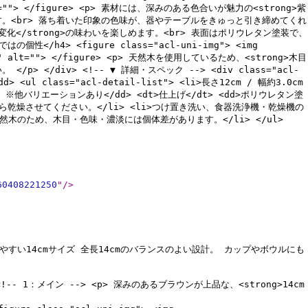
26" alt=""> </figure> <p> 素材には、深みのある色合いが魅力の<strong>紫
す。<br> 落ち着いた印象の色味が、器やテーブルをきゅっと引き締めてくれ
変化</strong>の味わいを楽しめます。<br> 表面はポリウレタン塗装で、
</h4> <figure class="acl-uni-img"> <img
102003" alt=""> </figure> <p> 天然木を使用しているため、<strong>木目
/div> <!-- ▼ 詳細・スペック --> <div class="acl-
dd> <ul class="acl-detail-list"> <li>長さ12cm / 幅約3.0cm
紫鉄刀木 ※他バリエーションあり</dd> <dt>仕上げ</dt> <dd>ポリウレタン塗
き取ってから乾燥させてください。</li> <li>つけ置き洗い、食器洗浄機・乾燥機の
然木のため、木目・色味・濃淡には個体差があります。</li> </ul>
60408221250
"
/>
すい14cmサイズ 全長14cmのバランスのよい設計。 カップやボウルにも
> <!-- 1：メイン --> <p> 深みのあるブラウンが上品な、<strong>14cm