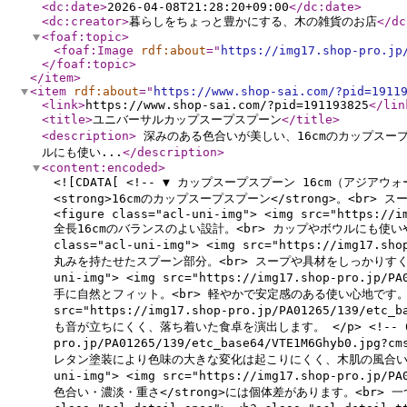
<dc:date
>
2026-04-08T21:28:20+09:00
</dc:date
>
<dc:creator
>
暮らしをちょっと豊かにする、木の雑貨のお店
</dc
<foaf:topic
>
<foaf:Image
rdf:about
="
https://img17.shop-pro.jp
</foaf:topic
>
</item
>
<item
rdf:about
="
https://www.shop-sai.com/?pid=1911
<link
>
https://www.shop-sai.com/?pid=191193825
</lin
<title
>
ユニバーサルカップスープスプーン
</title
>
<description
>
深みのある色合いが美しい、16cmのカップスープ
ルにも使い...
</description
>
<content:encoded
>
<![CDATA[ <!-- ▼ カップスープスプーン 16cm（アジアウォー
<strong>16cmのカップスープスプーン</strong>。<br> ス
<figure class="acl-uni-img"> <img src="https://i
全長16cmのバランスのよい設計。<br> カップやボウルにも使いやすく、
class="acl-uni-img"> <img src="https://img17.sh
丸みを持たせたスプーン部分。<br> スープや具材をしっかりすくいやすく、口
uni-img"> <img src="https://img17.shop-pro.jp/
手に自然とフィット。<br> 軽やかで安定感のある使い心地です。 </p> <!
src="https://img17.shop-pro.jp/PA01265/139/e
も音が立ちにくく、落ち着いた食卓を演出します。 </p> <!-- 6 --> 
pro.jp/PA01265/139/etc_base64/VTE1M6Ghyb0
レタン塗装により色味の大きな変化は起こりにくく、木肌の風合いを保ちやすい仕
uni-img"> <img src="https://img17.shop-pro.jp/
色合い・濃淡・重さ</strong>には個体差があります。<br> 一つひとつ