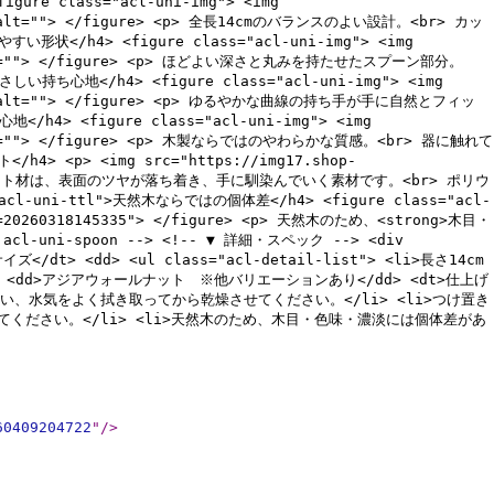
re class="acl-uni-img"> <img
4453" alt=""> </figure> <p> 全長14cmのバランスのよい設計。<br> カッ
</h4> <figure class="acl-uni-img"> <img
4453" alt=""> </figure> <p> ほどよい深さと丸みを持たせたスプーン部分。
ち心地</h4> <figure class="acl-uni-img"> <img
214453" alt=""> </figure> <p> ゆるやかな曲線の持ち手が手に自然とフィッ
4> <figure class="acl-uni-img"> <img
453" alt=""> </figure> <p> 木製ならではのやわらかな質感。<br> 器に触れて
 <p> <img src="https://img17.shop-
gure> ウォールナット材は、表面のツヤが落ち着き、手に馴染んでいく素材です。<br> ポリウ
ni-ttl">天然木ならではの個体差</h4> <figure class="acl-
tamp=20260318145335"> </figure> <p> 天然木のため、<strong>木目・
uni-spoon --> <!-- ▼ 詳細・スペック --> <div
サイズ</dt> <dd> <ul class="acl-detail-list"> <li>長さ14cm
</dt> <dd>アジアウォールナット ※他バリエーションあり</dd> <dt>仕上げ
は中性洗剤で洗い、水気をよく拭き取ってから乾燥させてください。</li> <li>つけ置き
ください。</li> <li>天然木のため、木目・色味・濃淡には個体差があ
60409204722
"
/>