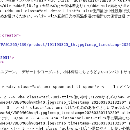
-ttl">詳細・スペック</h3> <dl class="acl-detail-table"> <dt>
dt>重さ</dt> <dd>約16.2g（天然木のため個体差あり）</dd> <dt>素材
t> <dd> <ul class="acl-detail-list"> <li>使用後
避けください。</li> <li>直射日光や高温多湿の場所での保管は避けて
:creator
>
/PA01265/139/product/191193825_th.jpg?cmsp_timestamp=202
55051
"
>
k
>
スプーン。 デザートやヨーグルト、小鉢料理にちょうどよいコンパクトサイズ
 <div class="acl-uni-spoon acl-ll-spoon"> <!-- 
>
-> <h4 class="acl-uni-ttl">使いやすい12cmサイズ</h4> <figu
c_base64/VDE0M6GhvNCk4Q.jpg?cmsp_timestamp=2026033011
> <h4 class="acl-uni-ttl">丸みのあるやさしいフォルム</h4> <f
tc_base64/VDE0M6GhsqM.jpg?cmsp_timestamp=20260330113
<!-- 4 --> <h4 class="acl-uni-ttl">手に馴染むなめらかな持
tc_base64/VDE0M6GhvOq4tQ.jpg?cmsp_timestamp=20260330
 5 --> <h4 class="acl-uni-ttl">器にやさしい使い心地</h4> 