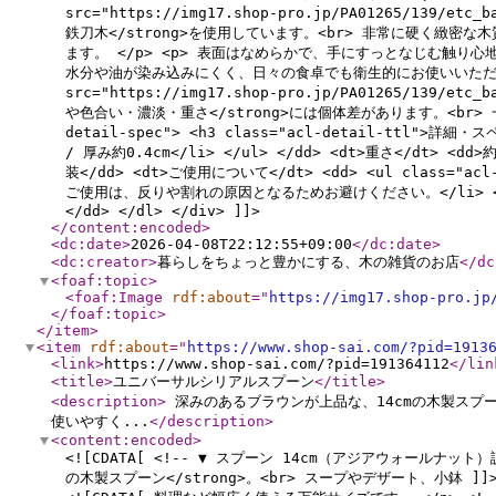
src="https://img17.shop-pro.jp/PA01265/139/et
鉄刀木</strong>を使用しています。<br> 非常に硬く緻
ます。 </p> <p> 表面はなめらかで、手にすっとなじむ触り心地
水分や油が染み込みにくく、日々の食卓でも衛生的にお使いいただけます。 </p>
src="https://img17.shop-pro.jp/PA01265/139/et
や色合い・濃淡・重さ</strong>には個体差があります。<br> 一
detail-spec"> <h3 class="acl-detail-ttl">詳細・ス
/ 厚み約0.4cm</li> </ul> </dd> <dt>重さ</dt>
装</dd> <dt>ご使用について</dt> <dd> <ul clas
ご使用は、反りや割れの原因となるためお避けください。</li> <
</dd> </dl> </div> ]]>
</content:encoded
>
<dc:date
>
2026-04-08T22:12:55+09:00
</dc:date
>
<dc:creator
>
暮らしをちょっと豊かにする、木の雑貨のお店
</dc
<foaf:topic
>
<foaf:Image
rdf:about
="
https://img17.shop-pro.jp
</foaf:topic
>
</item
>
<item
rdf:about
="
https://www.shop-sai.com/?pid=1913
<link
>
https://www.shop-sai.com/?pid=191364112
</lin
<title
>
ユニバーサルシリアルスプーン
</title
>
<description
>
深みのあるブラウンが上品な、14cmの木製スプー
使いやすく...
</description
>
<content:encoded
>
<![CDATA[ <!-- ▼ スプーン 14cm（アジアウォールナット）説明ブ
の木製スプーン</strong>。<br> スープやデザート、小鉢 ]]