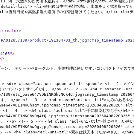
 <dd>約13.5g（天然木のため個体差あり）</dd> <dt>素材</dt> <dd>
s="acl-detail-list"> <li>使用後は中性洗剤で洗い、水気をよく拭
li>直射日光や高温多湿の場所での保管は避けてください。</li> <li>天
:creator
>
/PA01265/139/product/191384783_th.jpg?cmsp_timestamp=202
64165
"
>
k
>
ーン。 デザートやヨーグルト、小鉢料理に使いやすいコンパクトサイズです。
 <div class="acl-uni-spoon acl-ll-spoon"> <!-- 
クトサイズです。 </p> <!-- 2 --> <h4 class="acl-uni-ttl
265/139/etc_base64/VDE1NKGhvNCk4Q.jpg?cmsp_timestamp=2
<!-- 3 --> <h4 class="acl-uni-ttl">丸みのあるやさしい形</
tc_base64/VDE1NKGhsqM.jpg?cmsp_timestamp=20260408220
--> <h4 class="acl-uni-ttl">手に馴染む持ち手</h4> <figu
tc_base64/VDE1NKGhvOq4tQ.jpg?cmsp_timestamp=20260408
!-- 5 --> <h4 class="acl-uni-ttl">器にやさしい使い心地</h
tc_base64/VDE1NKGhwOg.jpg?cmsp_timestamp=20260408220
<h4 class="acl-uni-ttl">素材は鉄刀木（たがやさん）</h4> <fig