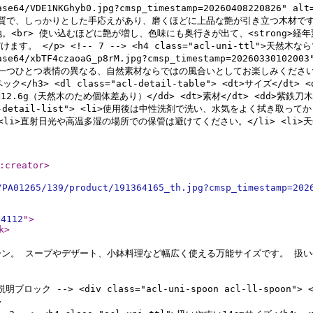
c_base64/VDE1NKGhyb0.jpg?cmsp_timestamp=202604082208
密な木質で、しっかりとした手応えがあり、磨くほどに上品な艶が引き立つ木材で
。<br> 使い込むほどに艶が増し、色味にも奥行きが出て、<strong>経年
 <!-- 7 --> <h4 class="acl-uni-ttl">天然木ならではの個性
c_base64/xbTF4czaoaG_p8rM.jpg?cmsp_timestamp=20260330
つひとつ表情の異なる、自然素材ならではの風合いとしてお楽しみください。 </p> <
ペック</h3> <dl class="acl-detail-table"> <dt>サイズ</dt> <
 <dd>約12.6g（天然木のため個体差あり）</dd> <dt>素材</dt> <dd>
s="acl-detail-list"> <li>使用後は中性洗剤で洗い、水気をよく拭
li>直射日光や高温多湿の場所での保管は避けてください。</li> <li>天
:creator
>
/PA01265/139/product/191364165_th.jpg?cmsp_timestamp=202
64112
"
>
k
>
ン。 スープやデザート、小鉢料理など幅広く使える万能サイズです。 扱いや
ロック --> <div class="acl-uni-spoon acl-ll-spoon"
>