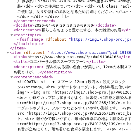
/ 厚み約0.5cm</li> </ul> </dd> <dt>重さ</dt>
装</dd> <dt>ご使用について</dt> <dd> <ul clas
ご使用は、反りや割れの原因となるためお避けください。</li> <
</dd> </dl> </div> ]]>
</content:encoded
>
<dc:date
>
2026-04-09T20:38:33+09:00
</dc:date
>
<dc:creator
>
暮らしをちょっと豊かにする、木の雑貨のお店
</dc
<foaf:topic
>
<foaf:Image
rdf:about
="
https://img17.shop-pro.jp
</foaf:topic
>
</item
>
<item
rdf:about
="
https://www.shop-sai.com/?pid=1913
<link
>
https://www.shop-sai.com/?pid=191364165
</lin
<title
>
ユニバーサル僕のスープスプーン
</title
>
<description
>
深みのある濃い色合いが美しい、12cmの木製スプ
も収まりが...
</description
>
<content:encoded
>
<![CDATA[ <!-- ▼ スプーン 12cm（鉄刀木）説明ブロック -->
ン</strong>。<br> デザートやヨーグルト、小鉢料理に使いやすいコンパ
img"> <img src="https://img17.shop-pro.jp/PA01
<br> 小鉢やカップにも収まりがよく、日常使いに自然と馴染みます。 </p> 
src="https://img17.shop-pro.jp/PA01265/139/e
ーグルトやプリン、フルーツなどをすくいやすい形状です。 </p> <!-- 4 
src="https://img17.shop-pro.jp/PA01265/139/e
ト。<br> 軽やかで扱いやすく、毎日の食卓に心地よく馴染みます。 </p> <
src="https://img17.shop-pro.jp/PA01265/139/e
も音が立ちにくく、落ち着いた食卓を演出します。 </p> <!-- 6 --> 