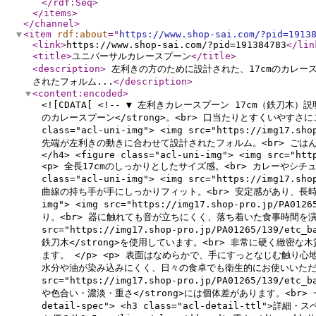
</rdf:Seq
>
</items
>
</channel
>
<item
rdf:about
="
https://www.shop-sai.com/?pid=1913
<link
>
https://www.shop-sai.com/?pid=191384783
</lin
<title
>
ユニバーサルカレースプーン
</title
>
<description
>
左利きの方のために設計された、17cmのカレー
されたフォルム...
</description
>
<content:encoded
>
<![CDATA[ <!-- ▼ 左利きカレースプーン 17cm（鉄刀木）説明ブロ
のカレースプーン</strong>。<br> 口当たりとすくいやすさにこだわ
class="acl-uni-img"> <img src="https://img17.sh
先端が左利きの動きに合わせて設計されたフォルム。<br> ごはんや具材
</h4> <figure class="acl-uni-img"> <img src="htt
<p> 全長17cmのしっかりとしたサイズ感。<br> カレーやシチューな
class="acl-uni-img"> <img src="https://img17.sh
曲線の持ち手が手にしっかりフィット。<br> 安定感があり、長時間でも快適に
img"> <img src="https://img17.shop-pro.jp/PA0
り。<br> 器に触れても音が立ちにくく、落ち着いた食事時間を演出します。 <
src="https://img17.shop-pro.jp/PA01265/139/et
鉄刀木</strong>を使用しています。<br> 非常に硬く緻
ます。 </p> <p> 表面はなめらかで、手にすっとなじむ触り心地
水分や油が染み込みにくく、日々の食卓でも衛生的にお使いいただけます。 </p>
src="https://img17.shop-pro.jp/PA01265/139/et
や色合い・濃淡・重さ</strong>には個体差があります。<br> 一
detail-spec"> <h3 class="acl-detail-ttl">詳細・ス