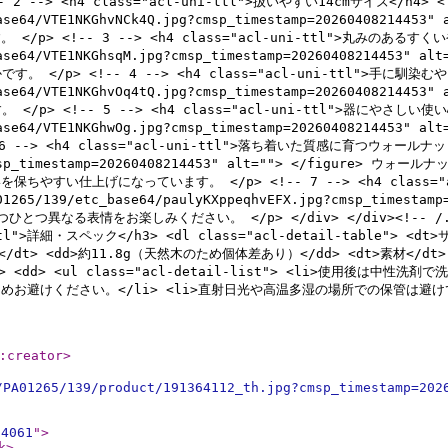
-> <h4 class="acl-uni-ttl">扱いやすい14cmサイズ</h4> <figu
c_base64/VTE1NKGhvNCk4Q.jpg?cmsp_timestamp=2026040821
-- 3 --> <h4 class="acl-uni-ttl">丸みのあるすくいやすい形状
tc_base64/VTE1NKGhsqM.jpg?cmsp_timestamp=2026040821
 <!-- 4 --> <h4 class="acl-uni-ttl">手に馴染むやさしい持
tc_base64/VTE1NKGhvOq4tQ.jpg?cmsp_timestamp=20260408
!-- 5 --> <h4 class="acl-uni-ttl">器にやさしい使い心地</h
tc_base64/VTE1NKGhwOg.jpg?cmsp_timestamp=20260408214
<h4 class="acl-uni-ttl">落ち着いた質感に育つウォールナット</h4>
.jpg?cmsp_timestamp=20260408214453" alt=""> </fi
上げになっています。 </p> <!-- 7 --> <h4 class="acl-u
PA01265/139/etc_base64/paulyKXppeqhvEFX.jpg?cmsp_times
異なる表情をお楽しみください。 </p> </div> </div><!-- /.acl-
-ttl">詳細・スペック</h3> <dl class="acl-detail-table"> <dt>
dt>重さ</dt> <dd>約11.8g（天然木のため個体差あり）</dd> <dt>素材
t> <dd> <ul class="acl-detail-list"> <li>使用後
避けください。</li> <li>直射日光や高温多湿の場所での保管は避けて
:creator
>
/PA01265/139/product/191364112_th.jpg?cmsp_timestamp=202
64061
"
>
k
>