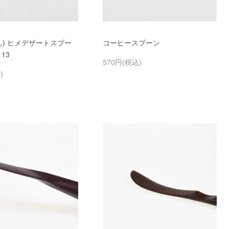
ん) ヒメデザートスプー
コーヒースプーン
113
570円(税込)
)