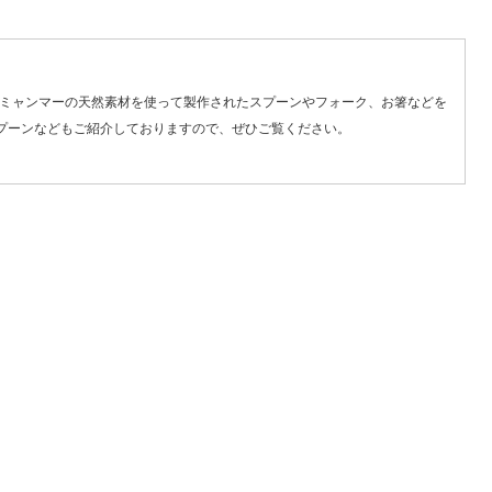
、ミャンマーの天然素材を使って製作された
スプーン
や
フォーク
、
お箸
などを
プーンなどもご紹介しておりますので、ぜひご覧ください。