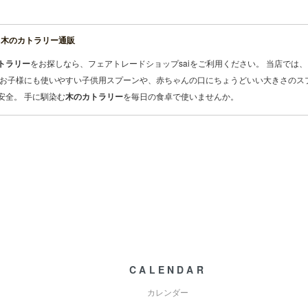
、木のカトラリー通販
トラリー
をお探しなら、フェアトレードショップsaiをご利用ください。 当店では
なお子様にも使いやすい
子供用
スプーンや、赤ちゃんの口にちょうどいい大きさのス
安全。 手に馴染む
木のカトラリー
を毎日の食卓で使いませんか。
CALENDAR
カレンダー