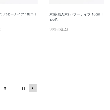
) バターナイフ 18cm T
木製(鉄刀木) バターナイフ 16cm T
133B
)
580円(税込)
...
9
11