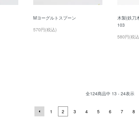
Mヨーグルトスプーン
木製(鉄刀木
103
570円(税込)
580円(税込
全
124
商品中
13 - 24
表示
1
2
3
4
5
6
7
8