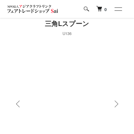
0
三角Lスプーン
U136