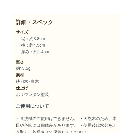
詳細・スペック
サイズ
縦：約3.8cm
横：約4.5cm
厚み：約1.4cm
重さ
約13.5g
素材
鉄刀木×白木
仕上げ
ポリウレタン塗装
ご使用について
・食洗機のご使用はできません。
・天然木のため、木
目や色味には個体差があります。
・使用後は水分をふ
き取り、乾燥させて保管してください。