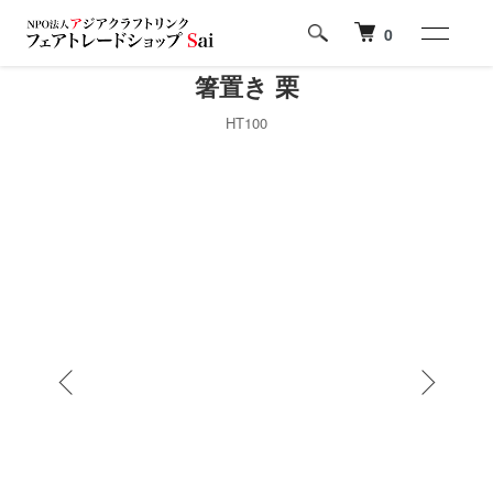
0
箸置き 栗
HT100