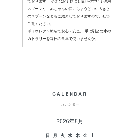
ております。 小さなお子様にも使いやすい
子供用
スプーンや、赤ちゃんの口にちょうどいい大きさ
のスプーンなどもご紹介しておりますので、ぜひ
ご覧ください。
ポリウレタン塗装で安心・安全。 手に馴染む
木の
カトラリー
を毎日の食卓で使いませんか。
CALENDAR
カレンダー
2026年8月
日
月
火
水
木
金
土