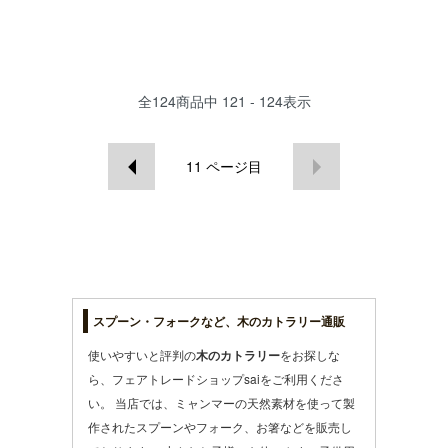
全
124
商品中
121 - 124
表示
11
ページ目
スプーン・フォークなど、木のカトラリー通販
使いやすいと評判の
木のカトラリー
をお探しな
ら、フェアトレードショップsaiをご利用くださ
い。 当店では、ミャンマーの天然素材を使って製
作された
スプーン
や
フォーク
、
お箸
などを販売し